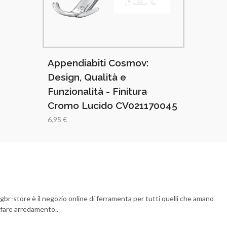
v:
Appendiabiti Cosmov:
Appendi
Design, Qualità e
Design, 
ra
Funzionalità - Finitura
Funziona
42
Cromo Lucido CV021170045
Opaco 
6,95 €
6,95 €
gbr-store è il negozio online di ferramenta per tutti quelli che amano
fare arredamento..