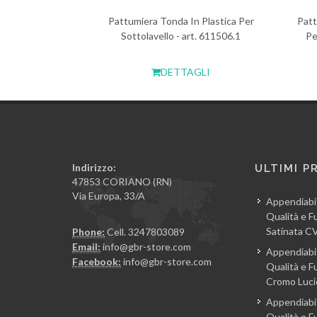
Pattumiera Tonda In Plastica Per
Patt
Sottolavello - art. 611506.1
Pe
DETTAGLI
Indirizzo:
ULTIMI P
47853 CORIANO (RN)
Via Europa, 33/A
Appendiabi
Qualità e Fu
Satinata 
Phone:
Cell. 3247803089
Email:
info@gbr-store.com
Appendiabi
Facebook:
info@gbr-store.com
Qualità e Fu
Cromo Luc
Appendiabi
Qualità e Fu