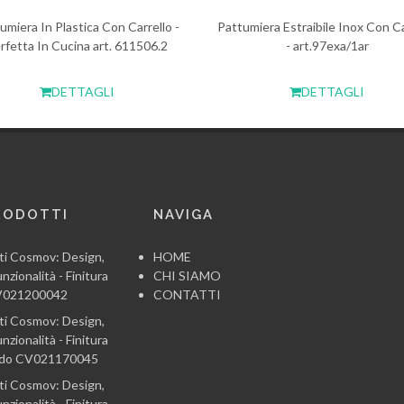
umiera In Plastica Con Carrello -
Pattumiera Estraibile Inox Con Ca
rfetta In Cucina art. 611506.2
- art.97exa/1ar
DETTAGLI
DETTAGLI
RODOTTI
NAVIGA
ti Cosmov: Design,
HOME
nzionalità - Finitura
CHI SIAMO
CV021200042
CONTATTI
ti Cosmov: Design,
nzionalità - Finitura
ido CV021170045
ti Cosmov: Design,
nzionalità - Finitura