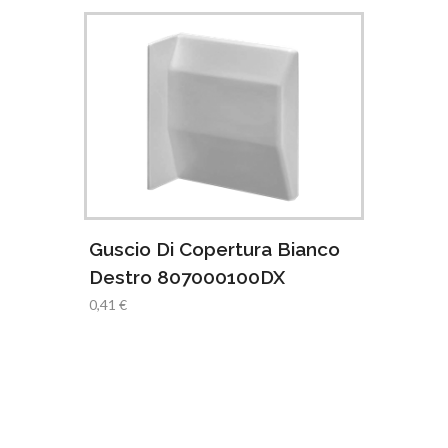
Guscio Di Copertura Bianco
Gusci
Destro 807000100DX
Sini
esi
0,41 €
0,41 €