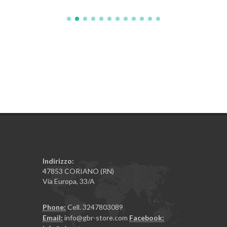
Indirizzo:
47853 CORIANO (RN)
Via Europa, 33/A
Phone:
Cell. 3247803089
Email:
info@gbr-store.com
Facebook: