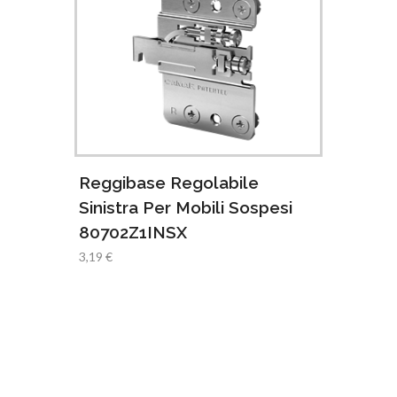
Gusci
estra
Reggibase Regolabile
Dest
DX
Sinistra Per Mobili Sospesi
0,41 €
80702Z1INSX
3,19 €