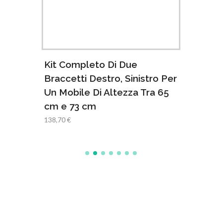
Kit Completo Di Due
Kit 
ro Per
Braccetti Destro, Sinistro Per
Bracc
a 58
Un Mobile Di Altezza Tra 65
Un Mo
cm e 73 cm
cm e
138,70 €
138,05 