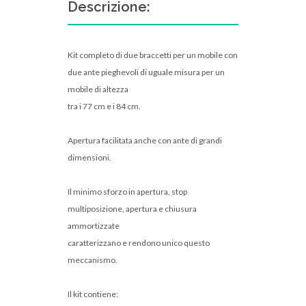
Descrizione:
Kit completo di due braccetti per un mobile con
due ante pieghevoli di uguale misura per un
mobile di altezza
tra i 77 cm e i 84 cm.
Apertura facilitata anche con ante di grandi
dimensioni.
Il minimo sforzo in apertura, stop
multiposizione, apertura e chiusura
ammortizzate
caratterizzano e rendono unico questo
meccanismo.
Il kit contiene: