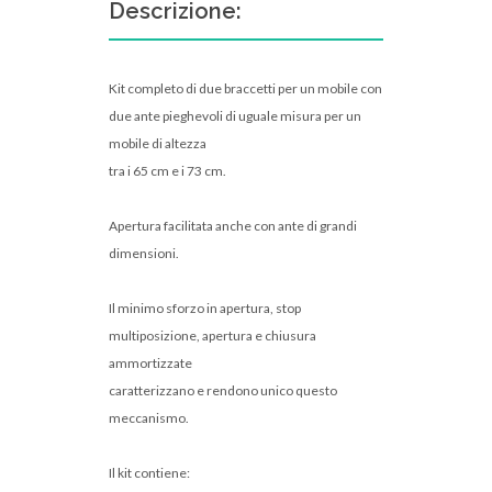
Descrizione:
Kit completo di due braccetti per un mobile con
due ante pieghevoli di uguale misura per un
mobile di altezza
tra i 65 cm e i 73 cm.
Apertura facilitata anche con ante di grandi
dimensioni.
Il minimo sforzo in apertura, stop
multiposizione, apertura e chiusura
ammortizzate
caratterizzano e rendono unico questo
meccanismo.
Il kit contiene: