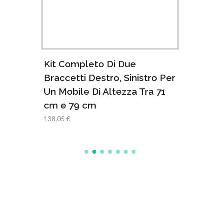
Kit Completo Di Due
Kit 
ro Per
Braccetti Destro, Sinistro Per
Bracc
a 58
Un Mobile Di Altezza Tra 71
Un Mo
cm e 79 cm
cm e
138,05 €
139,00 